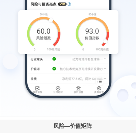
风险—价值矩阵