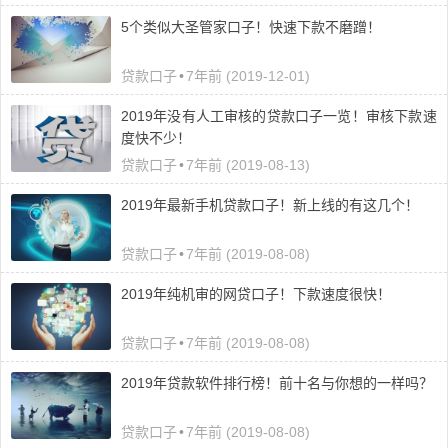
5个类似大圣管家口子！快速下款不磨蹭！
贷款口子
•
7年前 (2019-12-01)
2019年没有人工审核的贷款口子一览！审核下款速
度快不少！
贷款口子
•
7年前 (2019-08-13)
2019年最新手机贷款口子！新上线的有这几个！
贷款口子
•
7年前 (2019-08-08)
2019年纯机审的网贷口子！下款速度很快！
贷款口子
•
7年前 (2019-08-08)
2019年贷款软件排行榜！前十名与你想的一样吗？
贷款口子
•
7年前 (2019-08-08)