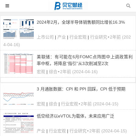
2024年2月，全球半导体销售额同比增长16.3%
上市公司
|
产业
|
行业宏观
|
行业研究
•
2年前 (202
4-04-16)
美联储：有可能在6月FOMC点阵图中上调政策利
率中枢，将降息“指引”从3次削减至2次
宏观
|
综合
•
2年前 (2024-04-16)
3 月通胀数据：CPI 和 PPI 回踩，CPI 低于预期
宏观
|
综合
|
行业宏观
•
2年前 (2024-04-15)
低空经济以eVTOL为载体，未来应用广泛
产业
|
行业宏观
|
行业研究
•
2年前 (2024-04-15)