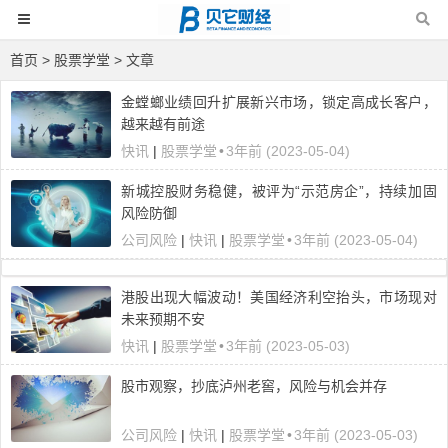
首页
>
股票学堂
> 文章
金螳螂业绩回升扩展新兴市场，锁定高成长客户，
越来越有前途
快讯
|
股票学堂
•
3年前 (2023-05-04)
新城控股财务稳健，被评为“示范房企”，持续加固
风险防御
公司风险
|
快讯
|
股票学堂
•
3年前 (2023-05-04)
港股出现大幅波动！美国经济利空抬头，市场现对
未来预期不安
快讯
|
股票学堂
•
3年前 (2023-05-03)
股市观察，抄底泸州老窖，风险与机会并存
公司风险
|
快讯
|
股票学堂
•
3年前 (2023-05-03)