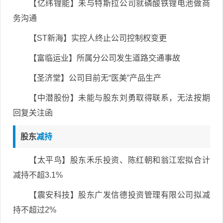
【亿纬锂能】未与特斯拉公司就磷酸铁锂电池做商
务沟通
【ST新海】实控人终止公司控制权变更
【富临运业】所属分公司发生道路交通事故
【圣济堂】公司目前无“医美”产品生产
【中潜股份】未能与股东刘勇取得联系，无法按期
回复关注函
股东
减持
【太平鸟】股东禾乐投资、陈红朝和翁江宏拟合计
减持不超3.1%
【震安科技】股东广发信德投资管理有限公司拟减
持不超过2%