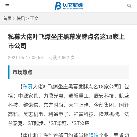
首页
>
快讯
> 正文
私募大佬叶飞爆坐庄黑幕发酵点名这18家上
市公司
2021-05-17 08:56
阅读 4,662 次
市场热点
【
私募
大佬叶飞爆坐庄黑幕发酵点名18家公司】包
括：中源家具、力鼎光电、通裕重工、辰安科技、凯盛
科技、维诺信、东方时尚、天宜上佳、今创集团、国轩
高科、昊志机电、利通电子、祥鑫科技、隆基机械、法
兰泰克、ST起步、*ST华钰、*ST众应
【唐山和上海监管部门约谈当地
钢铁
企业，要求切