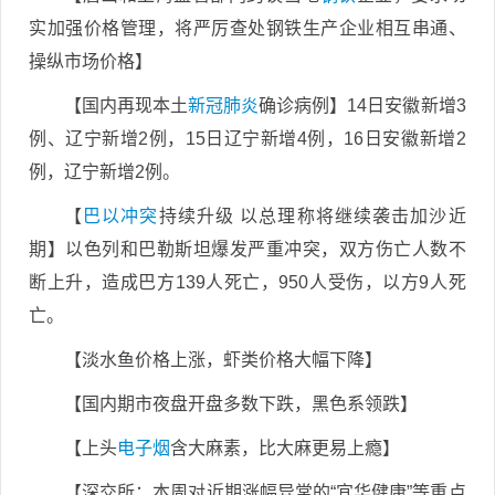
实加强价格管理，将严厉查处钢铁生产企业相互串通、
操纵市场价格】
【国内再现本土
新冠肺炎
确诊病例】14日安徽新增3
例、辽宁新增2例，15日辽宁新增4例，16日安徽新增2
例，辽宁新增2例。
【
巴以冲突
持续升级 以总理称将继续袭击加沙近
期】以色列和巴勒斯坦爆发严重冲突，双方伤亡人数不
断上升，造成巴方139人死亡，950人受伤，以方9人死
亡。
【淡水鱼价格上涨，虾类价格大幅下降】
【国内期市夜盘开盘多数下跌，黑色系领跌】
【上头
电子烟
含大麻素，比大麻更易上瘾】
【深交所：本周对近期涨幅异常的“宜华健康”等重点