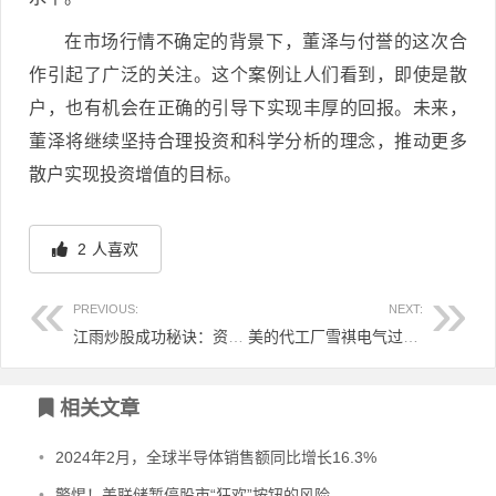
在市场行情不确定的背景下，董泽与付誉的这次合
作引起了广泛的关注。这个案例让人们看到，即使是散
户，也有机会在正确的引导下实现丰厚的回报。未来，
董泽将继续坚持合理投资和科学分析的理念，推动更多
散户实现投资增值的目标。
2
人喜欢
PREVIOUS:
NEXT:
江雨炒股成功秘诀：资深导师董泽带领下的收获与成长
美的代工厂雪祺电气过会，拟募资6亿元强化扩产布局
文章导航
相关文章
•
2024年2月，全球半导体销售额同比增长16.3%
•
警惕！美联储暂停股市“狂欢”按钮的风险