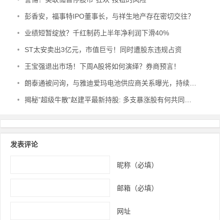
•
彭香安，福事特IPO董事长，与祥生地产存在密切交往？
•
业绩短暂绽放？千红制药上半年净利润下滑40%
•
ST太安卖出3亿元，市值巨亏！同时遭股东违规占资
•
王宝强退出市场！下周A股将如何演绎？券商预言！
•
朗泰通被问询，与雅迪爱玛电池供应商关系曝光，持续下滑利率
•
揭秘”超级牛散”赵建平最新持股: 多支暴涨股有何共同特点?
发表评论
昵称（必填）
邮箱（必填）
网址