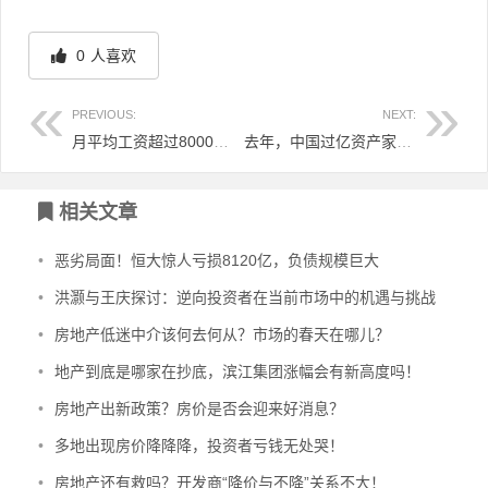
0
人喜欢
PREVIOUS:
NEXT:
月平均工资超过8000元？网友惊呼拖后腿，真相到底是什么？
去年，中国过亿资产家庭增长11.2%，其中15%是炒房者！
文章导航
相关文章
•
恶劣局面！恒大惊人亏损8120亿，负债规模巨大
•
洪灏与王庆探讨：逆向投资者在当前市场中的机遇与挑战
•
房地产低迷中介该何去何从？市场的春天在哪儿？
•
地产到底是哪家在抄底，滨江集团涨幅会有新高度吗！
•
房地产出新政策？房价是否会迎来好消息？
•
多地出现房价降降降，投资者亏钱无处哭！
•
房地产还有救吗？开发商“降价与不降”关系不大！