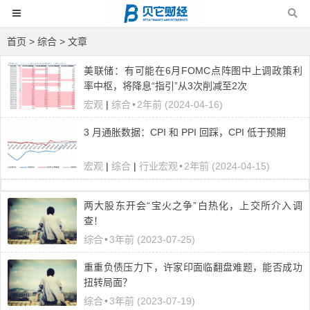
首页
>
综合
> 文章
美联储：有可能在6月FOMC点阵图中上调政策利
率中枢，将降息“指引”从3次削减至2次
宏观
|
综合
•
2年前 (2024-04-16)
3 月通胀数据：CPI 和 PPI 回踩，CPI 低于预期
宏观
|
综合
|
行业宏观
•
2年前 (2024-04-15)
两大股东开会“宝火之争”白热化，上交所介入调
查！
综合
•
3年前 (2023-07-25)
重重负债压力下，许家印面临翻盘难题，能否成功
扭转局面？
综合
•
3年前 (2023-07-19)