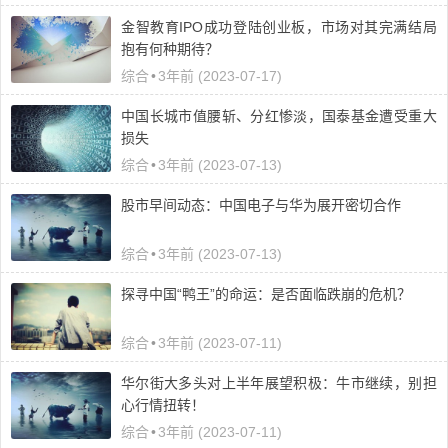
金智教育IPO成功登陆创业板，市场对其完满结局
抱有何种期待？
综合
•
3年前 (2023-07-17)
中国长城市值腰斩、分红惨淡，国泰基金遭受重大
损失
综合
•
3年前 (2023-07-13)
股市早间动态：中国电子与华为展开密切合作
综合
•
3年前 (2023-07-13)
探寻中国“鸭王”的命运：是否面临跌崩的危机？
综合
•
3年前 (2023-07-11)
华尔街大多头对上半年展望积极：牛市继续，别担
心行情扭转！
综合
•
3年前 (2023-07-11)