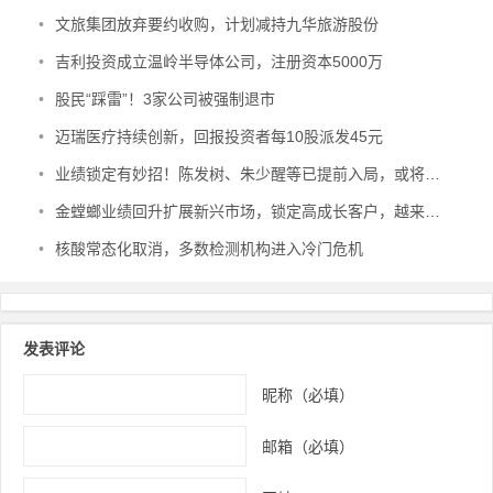
•
文旅集团放弃要约收购，计划减持九华旅游股份
•
吉利投资成立温岭半导体公司，注册资本5000万
•
股民“踩雷”！3家公司被强制退市
•
迈瑞医疗持续创新，回报投资者每10股派发45元
•
业绩锁定有妙招！陈发树、朱少醒等已提前入局，或将引领市场风向
•
金螳螂业绩回升扩展新兴市场，锁定高成长客户，越来越有前途
•
核酸常态化取消，多数检测机构进入冷门危机
发表评论
昵称（必填）
邮箱（必填）