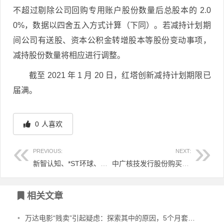
不超过剔除公司回购专用账户股份数量后总股本的 2.0
0%，数据以四舍五入方式计算（下同）。若减持计划期
间公司有送股、资本公积金转增股本等股份变动事项，
减持股份数量将相应进行调整。
截至 2021 年 1 月 20 日，红塔创新减持计划期限已
届满。
0
人喜欢
PREVIOUS:
NEXT:
新智认知、*ST环球、新坐标持股5%股东减持股票
中广核技发行股份购买资产并募集配套资金暨关联交易之8,764,281股限售股解禁，占公司总股本的 0.9270%
文章导航
相关文章
•
万达电影“贱卖”引起疑虑：探索其中的原因，5个月套现超过30亿