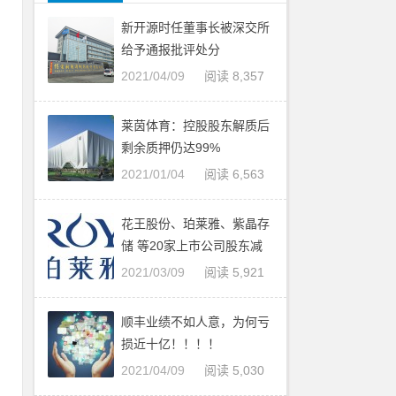
责
新开源时任董事长被深交所
给予通报批评处分
7
2021/04/09
阅读 8,357
医
莱茵体育：控股股东解质后
剩余质押仍达99%
逐
2021/01/04
阅读 6,563
亿
花王股份、珀莱雅、紫晶存
储 等20家上市公司股东减
显
持股份
2021/03/09
阅读 5,921
顺丰业绩不如人意，为何亏
损近十亿！！！！
2021/04/09
阅读 5,030