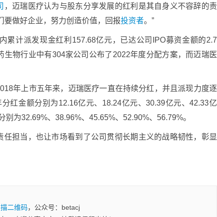
司
，迈瑞医疗认为与股东分享发展的红利是其自身义不容辞的
们要做好企业，努力创造价值，回报
投资者
。”
计派发现金红利157.68亿元，已达公司IPO募资金额的2.
生物行业中有304家公司公布了2022年度分配方案，而迈瑞
018年上市五年来，迈瑞医疗一直在持续分红，并且派现力度
红金额分别为12.16亿元、18.24亿元、30.39亿元、42.33
2.69%、38.96%、45.65%、52.90%、56.79%。
责任担当，也让市场看到了公司贯彻长期主义的战略韧性，彰
扫描二维码
，公众号：betacj