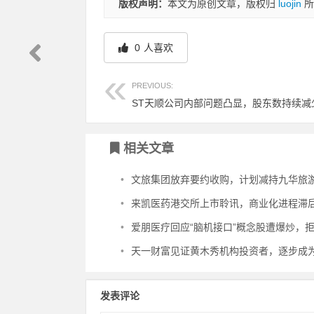
版权声明：
本文为原创文章，版权归
luojin
所
0
人喜欢
PREVIOUS:
相关文章
•
文旅集团放弃要约收购，计划减持九华旅
•
来凯医药港交所上市聆讯，商业化进程滞后，负债
•
爱朋医疗回应“脑机接口”概念股遭爆炒，拒绝欺炒
•
天一财富见证黄木秀机构投资者，逐步成为股市主导
发表评论