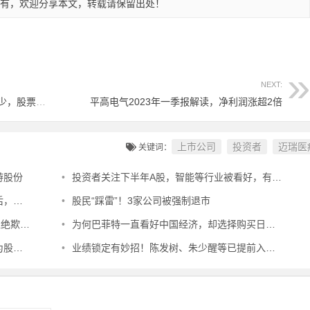
有，欢迎分享本文，转载请保留出处！
NEXT:
ST天顺公司内部问题凸显，股东数持续减少，股票面临风险警示
平高电气2023年一季报解读，净利润涨超2倍
上市公司
投资者
迈瑞医
关键词：
游股份
•
投资者关注下半年A股，智能等行业被看好，有望涌现“翻倍股”
高企
•
股民“踩雷”！3家公司被强制退市
投资者
•
为何巴菲特一直看好中国经济，却选择购买日本股票而非A股？
力量
•
业绩锁定有妙招！陈发树、朱少醒等已提前入局，或将引领市场风向