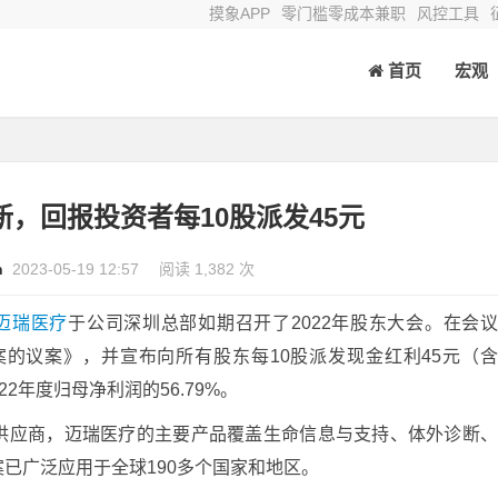
摸象APP
零门槛零成本兼职
风控工具
首页
宏观
，回报投资者每10股派发45元
n
2023-05-19 12:57
阅读 1,382 次
迈瑞医疗
于公司深圳总部如期召开了2022年股东大会。在会
案的议案》，并宣布向所有股东每10股派发现金红利45元（
22年度归母净利润的56.79%。
供应商，迈瑞医疗的主要产品覆盖生命信息与支持、体外诊断
已广泛应用于全球190多个国家和地区。