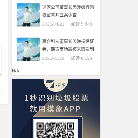
这家公司董事长因涉嫌行贿
被留置并立案调查
2021/04/21
阅读 5,848
赢合科技董事长涉嫌操纵证
券、期货市场罪被采取强制
措施
2021/01/18
阅读 6,193
N/A