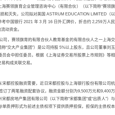
上海赛领旗育企业管理咨询中心（有限合伙）（以下简称“赛领
和灭失，公司拟对英国 ASTRUM EDUCATION LIMITED（
考中国银行 2021 年 3 月 16 日外汇牌价，折合约 2,259万人
的流动资金。
下属公司，赛领旗育的有限合伙人教育基金的有限合伙人之一上海
称“交大产业集团”）是公司持股 5%以上股东，且公司董事刘
委员会中担任委员，根据《上海证券交易所股票上市规则》等
交易构成关联交易。
东宋都控股融资需要，近日宋都控股与上海银行股份有限公司
签订了两笔融资配套协议，融资金额分别为9,500万元和9,400
杭州宋都房地产集团有限公司（以下简称“宋都集团”或“出质人”）
存单质押形式为前述主债权项下提供质押担保，担保的主债权