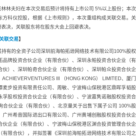
林林夫妇在本次交易后预计将持有上市公司 5%以上股份；本
东方科仪控股，根据《上市规则》，本次重组构成关联交易。
避表决，关联股东将在股东大会上回避表决。
暨关联交易
】
持有的全资子公司深圳前海帕拓逊网络技术有限公司100%股
圳帕拓品牌投资合伙企业（有限合伙）、深圳永帕投资合伙企业（
合伙）、深圳帕奇合伙企业（有限合伙）、深圳帕众投资合伙
VERVENTURES III （HONG KONG） LIMITED、厦
潭麦步投资有限责任公司、周敏、宁波梅山保税港区鼎晖孚韬
永孚股权投资合伙企业（有限合伙）、宁波嘉隽诺融股权投资
合伙企业（有限合伙）、北京量关于出售下属子公司 100%
、广州希音国际进出口有限公司、广州黄埔创融股权投资合伙
合伙企业（有限合伙）、宁波梅山保税港区渊合投资管理合伙
（有限合伙），并拟签署《深圳前海帕拓逊网络技术有限公司