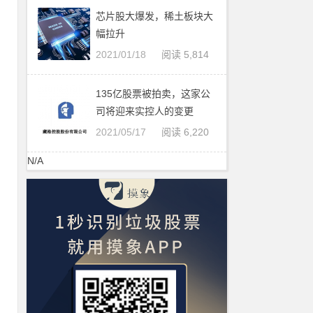
芯片股大爆发，稀土板块大
幅拉升
2021/01/18
阅读 5,814
众
135亿股票被拍卖，这家公
腾
司将迎来实控人的变更
市
2021/05/17
阅读 6,220
N/A
万
上
集
股
之