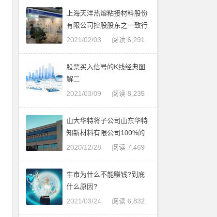
旗
上海天洋热熔粘接材料股份
有限公司控股股东之一致行
以
动人集中竞价减持股份
2021/02/03
阅读 6,291
民
股票买入信号的K线经典图
交
解二
玉
2021/03/09
阅读 8,235
相
山大华特将子公司山东华特
知新材料有限公司100%的
股权转让给山东山大产业集
2020/12/28
阅读 7,469
杭
团有限公司
万
牛市为什么不能赚钱?到底
与
什么原因?
本
2021/03/24
阅读 6,832