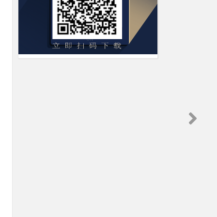
次
关
权
有
企
门
股
合
股
企
企
之