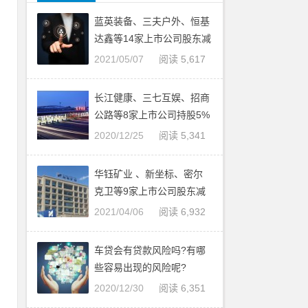
蓝英装备、三夫户外、恒基
海
达鑫等14家上市公司股东减
持股份
2021/05/07
阅读 5,617
长江健康、三七互娱、招商
八
公路等8家上市公司持股5%
司
股东减持股票
2020/12/25
阅读 5,341
华钰矿业 、新坐标、密尔
克卫等9家上市公司股东减
规
持股份
2021/04/06
阅读 6,932
车贷会有贷款风险吗?有哪
些容易出现的风险呢?
T
2020/12/30
阅读 6,351
利