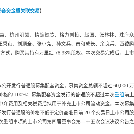
配套资金暨关联交易
】
富、杭州明颉、精确智芯、格力创投、赵国、张林林、珠海
王秀贞、刘顶全、张小亮、孙文兵、泰和成长、余良兵、西藏
的方式，购买其持有万里红 78.33%股权。本次交易完成后，上
开发行普通股募集配套资金，募集资金总额不超过 60,000 
格的 100%；募集配套资金发行的普通股不超过本次
重组
前
关中介费用及相关税费后拟用于补充上市公司流动资金。本次募
发行普通股的价格不低于定价基准日前 20 个交易日上市公司
本次重组事项的上市公司第四届董事会第二十五次会议决议公告