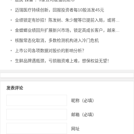
•
迈瑞医疗持续创新，回报投资者每10股派发45元
•
业绩锁定有妙招！陈发树、朱少醒等已提前入局，或将引领市场风向
•
金螳螂业绩回升扩展新兴市场，锁定高成长客户，越来越有前途
•
核酸常态化取消，多数检测机构进入冷门危机
•
上市公司各项数据对股价的影响分析？
•
生鲜品牌遇瓶颈，亏损融资难上难，想保权益无望！
发表评论
昵称（必填）
邮箱（必填）
网址