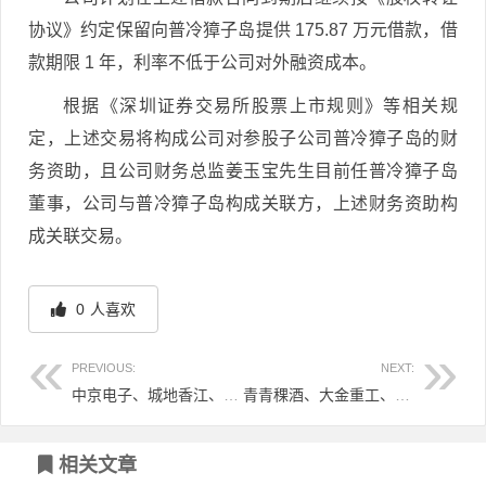
协议》约定保留向普冷獐子岛提供 175.87 万元借款，借
款期限 1 年，利率不低于公司对外融资成本。
根据《深圳证券交易所股票上市规则》等相关规
定，上述交易将构成公司对参股子公司普冷獐子岛的财
务资助，且公司财务总监姜玉宝先生目前任普冷獐子岛
董事，公司与普冷獐子岛构成关联方，上述财务资助构
成关联交易。
0
人喜欢
PREVIOUS:
NEXT:
中京电子、城地香江、亚普股份等5家上市公司涉及限售解禁，最高解禁占公司总股本18.57%
青青稞酒、大金重工、梦洁股份等10家上市公司股东减持股份
文章导航
相关文章