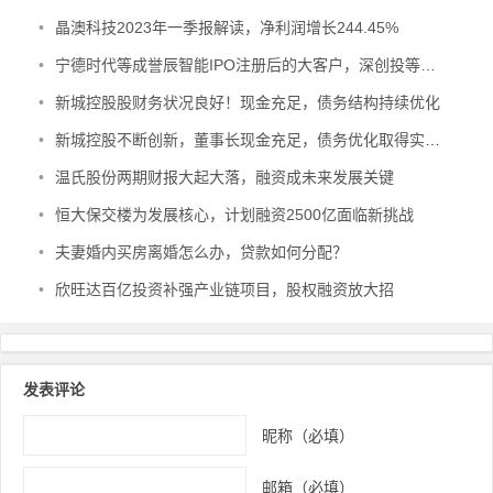
•
晶澳科技2023年一季报解读，净利润增长244.45%
•
宁德时代等成誉辰智能IPO注册后的大客户，深创投等为其股东
•
新城控股股财务状况良好！现金充足，债务结构持续优化
•
新城控股不断创新，董事长现金充足，债务优化取得实质性进展
•
温氏股份两期财报大起大落，融资成未来发展关键
•
恒大保交楼为发展核心，计划融资2500亿面临新挑战
•
夫妻婚内买房离婚怎么办，贷款如何分配？
•
欣旺达百亿投资补强产业链项目，股权融资放大招
发表评论
昵称（必填）
邮箱（必填）