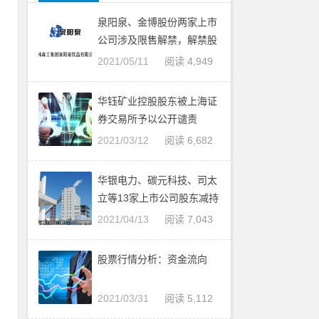
泉阳泉、金博股份两家上市
公司涉及限售解禁，解禁股
最高占总股本的9.89%
2021/05/11
阅读 4,949
华钰矿业控股股东被上海证
券交易所予以公开谴责
2021/03/12
阅读 6,682
、
华银电力、碳元科技、司太
立等13家上市公司股东减持
业
股份
2021/04/13
阅读 7,043
对
9
股票行情分析：资金流向
2021/03/31
阅读 5,112
高