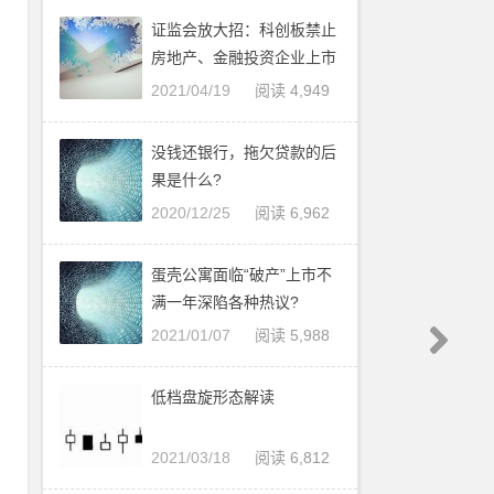
、
证监会放大招：科创板禁止
于
房地产、金融投资企业上市
营
2021/04/19
阅读 4,949
为
没钱还银行，拖欠贷款的后
果是什么?
简
2020/12/25
阅读 6,962
不
严
蛋壳公寓面临“破产”上市不
、
满一年深陷各种热议?
2021/01/07
阅读 5,988
情
3
低档盘旋形态解读
蓝
利
2021/03/18
阅读 6,812
、