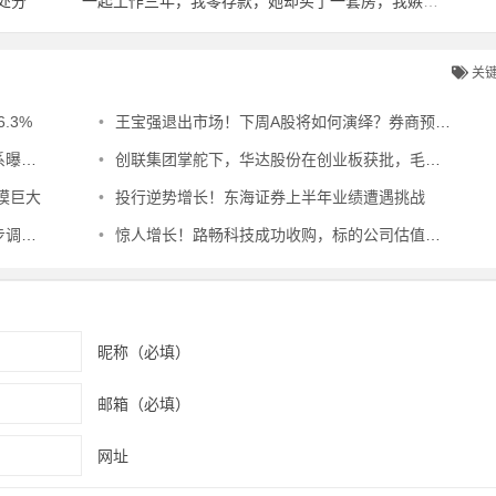
处分
一起工作三年，我零存款，她却买了一套房，我嫉妒了……
关
.3%
•
王宝强退出市场！下周A股将如何演绎？券商预言！
利率
•
创联集团掌舵下，华达股份在创业板获批，毛利率稳中有增
模巨大
•
投行逆势增长！东海证券上半年业绩遭遇挑战
展开
•
惊人增长！路畅科技成功收购，标的公司估值短时间内飙升13倍
昵称（必填）
邮箱（必填）
网址