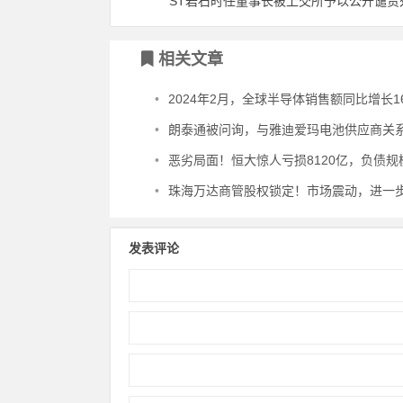
ST岩石时任董事长被上交所予以公开谴责
相关文章
•
2024年2月，全球半导体销售额同比增长16
•
朗泰通被问询，与雅迪爱玛电池供应商关系曝光，持续下滑
•
恶劣局面！恒大惊人亏损8120亿，负债规
•
珠海万达商管股权锁定！市场震动，进一步调查
发表评论