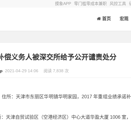
摸象APP
零门槛零成本兼职
风控工具
首页
宏观
补偿义务人被深交所给予公开谴责处分
p
2021-04-29 14:06
阅读 7,838 次
住所：天津市东丽区华明镇华明家园，2017 年重组业绩承诺
：天津自贸试验区（空港经济区）中心大道华盈大厦 1006 室