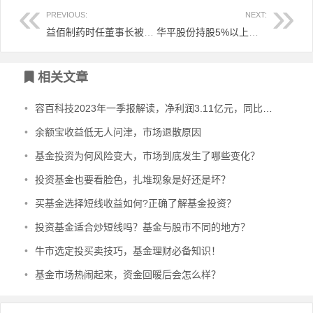
PREVIOUS:
NEXT:
益佰制药时任董事长被上交所予以通报批评处分
华平股份持股5%以上股东被深交所给予公开谴责处分
文章导航
相关文章
•
容百科技2023年一季报解读，净利润3.11亿元，同比增长6.29%
•
余额宝收益低无人问津，市场退散原因
•
基金投资为何风险变大，市场到底发生了哪些变化？
•
投资基金也要看脸色，扎堆现象是好还是坏？
•
买基金选择短线收益如何?正确了解基金投资？
•
投资基金适合炒短线吗？基金与股市不同的地方？
•
牛市选定投买卖技巧，基金理财必备知识！
•
基金市场热闹起来，资金回暖后会怎么样？