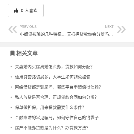
0
人喜欢
PREVIOUS:
NEXT:
小额贷被骗的几种特征，如何辨别贷款骗局技巧？
无抵押贷款你会分辨吗？不寻常的条款分析？
文章导航
相关文章
•
夫妻婚内买房离婚怎么办，贷款如何分配？
•
信用贷套路骗局多，大学生如何避免被骗
•
网络借贷都是骗局吗，哪些平台申请值得信赖？
•
私人放贷是否合理，正规贷款合同如何分辨？
•
保单做担保，用来贷款需要什么条件？
•
金融陷阱的常见骗局，如何守住自己的钱袋子
•
房产不能办贷款是为什么？办贷款方法？