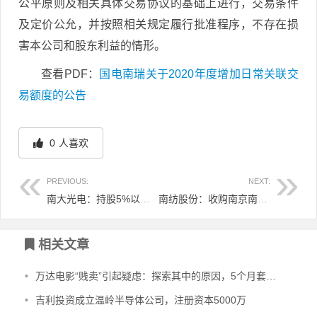
公平原则及相关具体交易协议的基础上进行，交易条件
及定价公允，并按照相关规定履行批准程序，不存在损
害本公司和股东利益的情形。
查看PDF：
国电南瑞关于2020年度增加日常关联交
易额度的公告
0
人喜欢
PREVIOUS:
NEXT:
南大光电：持股5%以上股东的一致行动人股权解除质押
南纺股份：收购南京南商商业运营管理有限责任公司51%股权暨关联交易
文章导航
相关文章
•
万达电影“贱卖”引起疑虑：探索其中的原因，5个月套现超过30亿
•
吉利投资成立温岭半导体公司，注册资本5000万