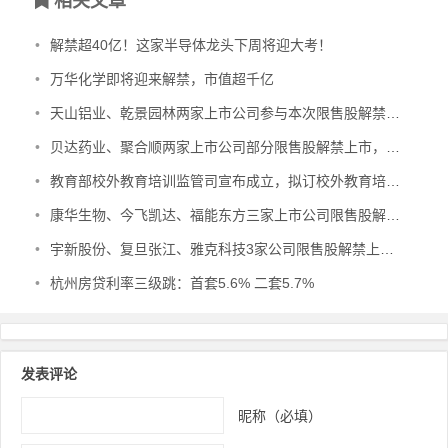
相关文章
•
解禁超40亿！这家半导体龙头下周将迎大考！
•
万华化学即将迎来解禁，市值超千亿
•
天山铝业、乾景园林两家上市公司参与本次限售股解禁，最高解禁数量为763,358,778股，占公司总股本的16.4097%
•
贝达药业、聚合顺两家上市公司部分限售股解禁上市，最高解禁股数占公司总股本的2.44%
•
教育部校外教育培训监管司宣布成立，拟订校外教育培训规范管理政策等
•
康华生物、今飞凯达、福能东方三家上市公司限售股解禁上市，最高解禁股数占总股本的45.1406%
•
宇新股份、复旦张江、雅克科技3家公司限售股解禁上市，最高解禁股数占公司总股本的44.6665%
•
杭州房贷利率三级跳：首套5.6% 二套5.7%
发表评论
昵称（必填）