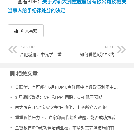
查看PDF：
关于对新大洲控股股份有限公司及相关
当事人给予纪律处分的决定
0
人喜欢
PREVIOUS:
NEXT:
合肥城建、中光学、重庆燃气等11家上市公司涉及关联交易，最高金额达250,000万
如何看懂5分钟K线
文章导航
相关文章
•
美联储：有可能在6月FOMC点阵图中上调政策利率中枢，将降息“指引”从3次削减至2次
•
3 月通胀数据：CPI 和 PPI 回踩，CPI 低于预期
•
两大股东开会“宝火之争”白热化，上交所介入调查！
•
重重负债压力下，许家印面临翻盘难题，能否成功扭转局面？
•
金智教育IPO成功登陆创业板，市场对其完满结局抱有何种期待？