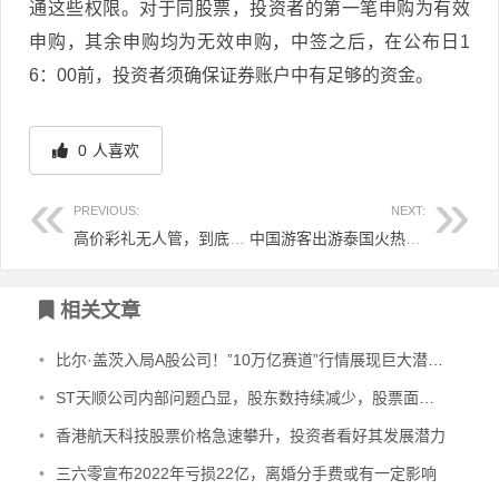
通这些权限。对于同股票，投资者的第一笔申购为有效
申购，其余申购均为无效申购，中签之后，在公布日1
6：00前，投资者须确保证券账户中有足够的资金。
0
人喜欢
PREVIOUS:
NEXT:
高价彩礼无人管，到底是不是符合常理？
中国游客出游泰国火热，出国游慢慢开始复苏
文章导航
相关文章
•
比尔·盖茨入局A股公司！”10万亿赛道”行情展现巨大潜力？
•
ST天顺公司内部问题凸显，股东数持续减少，股票面临风险警示
•
香港航天科技股票价格急速攀升，投资者看好其发展潜力
•
三六零宣布2022年亏损22亿，离婚分手费或有一定影响