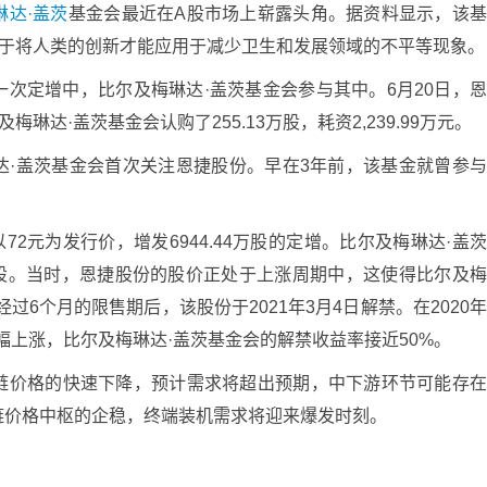
琳达·盖茨
基金会最近在A股市场上崭露头角。据资料显示，该
力于将人类的创新才能应用于减少卫生和发展领域的不平等现象。
次定增中，比尔及梅琳达·盖茨基金会参与其中。6月20日，
梅琳达·盖茨基金会认购了255.13万股，耗资2,239.99万元。
达·盖茨基金会首次关注恩捷股份。早在3年前，该基金就曾参
72元为发行价，增发6944.44万股的定增。比尔及梅琳达·盖
.78万股。当时，恩捷股份的股价正处于上涨周期中，这使得比尔及
过6个月的限售期后，该股份于2021年3月4日解禁。在2020
大幅上涨，比尔及梅琳达·盖茨基金会的解禁收益率接近50%。
链价格的快速下降，预计需求将超出预期，中下游环节可能存
链价格中枢的企稳，终端装机需求将迎来爆发时刻。