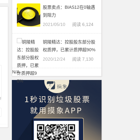
股票卖点：BIAS12在0轴遇
到阻力
2021/05/10
阅读 6,124
铜陵精达：控股股东部分股
权质押，已累计质押超90%
2020/12/24
阅读 7,130
N/A