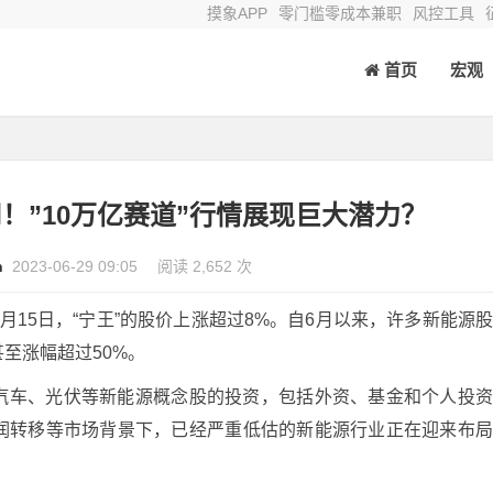
摸象APP
零门槛零成本兼职
风控工具
首页
宏观
！”10万亿赛道”行情展现巨大潜力？
n
2023-06-29 09:05
阅读 2,652 次
月15日，“宁王”的股价上涨超过8%。自6月以来，许多新能源
至涨幅超过50%。
汽车、光伏等新能源概念股的投资，包括外资、基金和个人投
润转移等市场背景下，已经严重低估的新能源行业正在迎来布