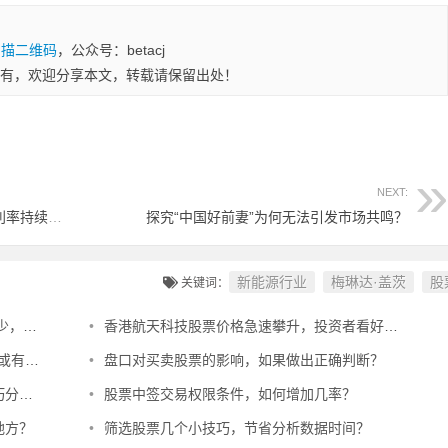
扫描二维码
，公众号：betacj
有，欢迎分享本文，转载请保留出处！
NEXT:
赵跃军公司过度依赖单一产品，藤椒油毛利率持续下滑
探究“中国好前妻”为何无法引发市场共鸣？
新能源行业
梅琳达·盖茨
股
关键词：
险警示
•
香港航天科技股票价格急速攀升，投资者看好其发展潜力
定影响
•
盘口对买卖股票的影响，如果做出正确判断？
享？
•
股票中签交易权限条件，如何增加几率？
地方？
•
筛选股票几个小技巧，节省分析数据时间？