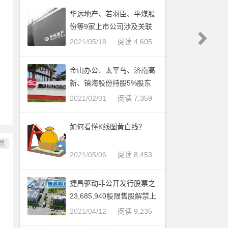
华远地产、若羽臣、平煤股
份等9家上市公司涉及关联
交易，最高金额达30亿
2021/05/18
阅读 4,605
金山办公、太平鸟、济南高
新、镇海股份持股5%股东
减持股票
2021/02/01
阅读 7,359
如何看懂K线图黄白线？
票
2021/05/06
阅读 8,453
捷昌驱动非公开发行股票之
23,685,940股限售股解禁上
市流通，占公司总股本的 8.
2021/04/12
阅读 9,235
68%