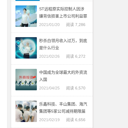
基
ST远程原实际控制人因涉
嫌背信损害上市公司利益罪
被批准逮捕
恩
2021/01/20
阅读 7,286
秒杀白领月收入过万，到底
与
是什么行业
2021/02/26
阅读 6,272
茨
梅
中国成为全球最大的外资流
入国
年
2021/04/25
阅读 6,570
在
乐鑫科技、丰山集团、海汽
集团等5家公司减持期限届
满
2021/02/19
阅读 6,656