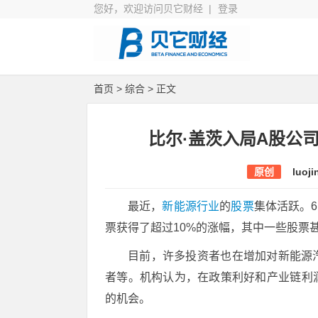
您好，欢迎访问贝它财经 |
登录
首页
>
综合
> 正文
比尔·盖茨入局A股公司
原创
luoji
最近，
新能源行业
的
股票
集体活跃。6
票获得了超过10%的涨幅，其中一些股票甚
目前，许多投资者也在增加对新能源
者等。机构认为，在政策利好和产业链利
的机会。