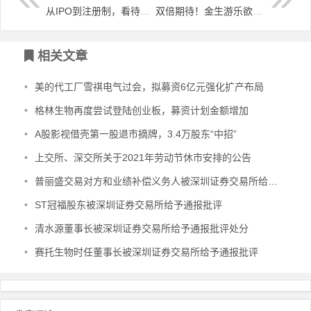
从IPO到注册制，看待A股全面注册制
双倍期待！金生游乐欲赴纳斯达克上市，融资发展新里程
文章导航
相关文章
•
美的代工厂雪祺电气过会，拟募资6亿元强化扩产布局
•
格林生物再度尝试登陆创业板，募资计划金额增加
•
A股影视借壳第一股退市摘牌，3.4万股东“中招”
•
上交所、深交所关于2021年劳动节休市安排的公告
•
普丽盛交易对方和业绩补偿义务人被深圳证券交易所给予通报批评处分
•
ST冠福股东被深圳证券交易所给予通报批评
•
清水源董事长被深圳证券交易所给予通报批评处分
•
赛托生物时任董事长被深圳证券交易所给予通报批评