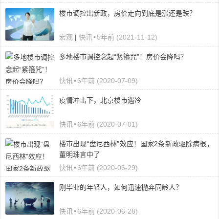
楼市调控出新政，房价走向到底是涨还是跌？
宏观
|
快讯
•
5年前 (2021-11-12)
多地楼市调控念起“紧箍咒”！房价会降吗？
快讯
•
6年前 (2020-07-09)
疫情冲击下，北京楼市遇冷
快讯
•
6年前 (2020-07-01)
楼市出现“盘尼西林”效应！国家2条新政驱除病根，
董明珠言中了
快讯
•
6年前 (2020-06-29)
刚毕业的年轻人，如何迅速抛弃同龄人？
快讯
•
6年前 (2020-06-28)